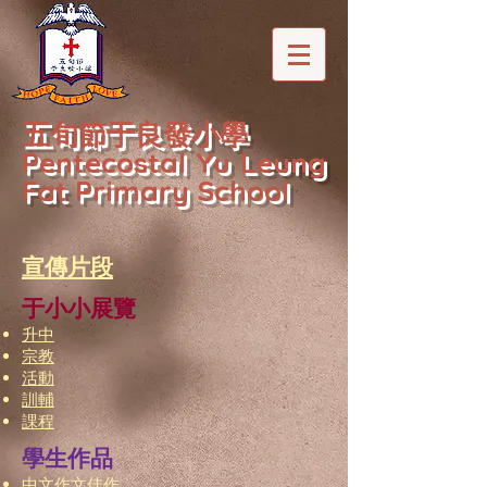
五旬節于良發小學
Pentecostal Yu Leung
Fat Primary School
宣傳片段
于小小展覽
升中
宗教
活動
訓輔
課程
學生作品
中文作文佳作