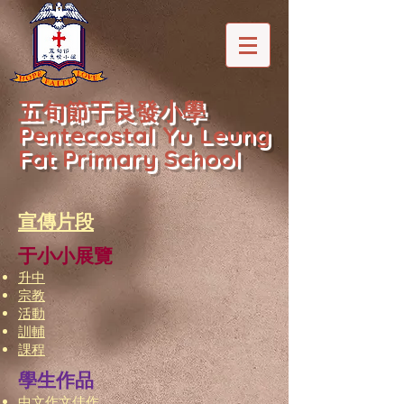
五旬節于良發小學
Pentecostal Yu Leung
Fat Primary School
宣傳片段
于小小展覽
升中
宗教
活動
訓輔
課程
學生作品
中文作文佳作