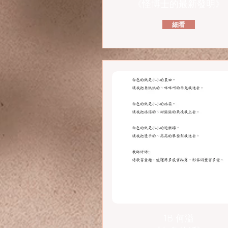
《怪博士的最新發明》
細看
1B 何溢