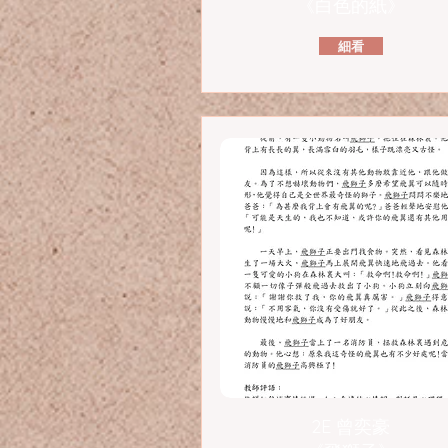
《白色的紙》
細看
2E 曾奕豪