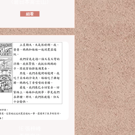
《遊日本富士山》
細看
1E 張梓峰