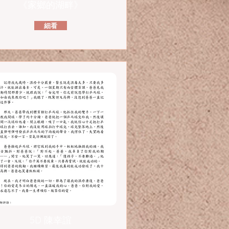
《家鄉的湖畔》
細看
5D 陳幸誼