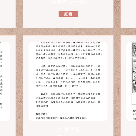
《美麗校園一角》
細看
2B 曾宇淇