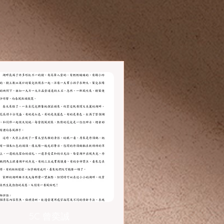
5C 曾奕誠