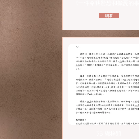
《一件令我驚恐和擔憂的
細看
3B 鄧梓穎