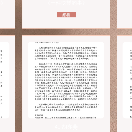
事》
《一件快樂的事》
細看
4E 胡亦斐