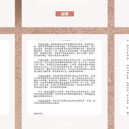
《我最心愛的滾軸溜冰鞋 》
細看
4B 邵諾心