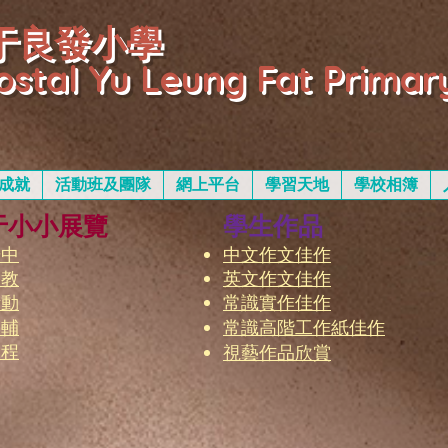
于良發小學
ostal Yu Leung Fat Primar
成就
活動班及團隊
網上平台
學習天地
學校相簿
于小小展覽
學生作品
升中
中文作文佳作
宗教
英文作文佳作
活動
常識實作佳作
訓輔
常識高階工作紙佳作
課程
視藝作品欣賞