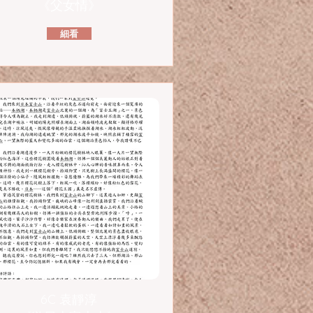
《父女情》
細看
6C 袁靜淳