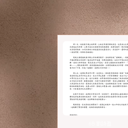
6B 劉詩盈