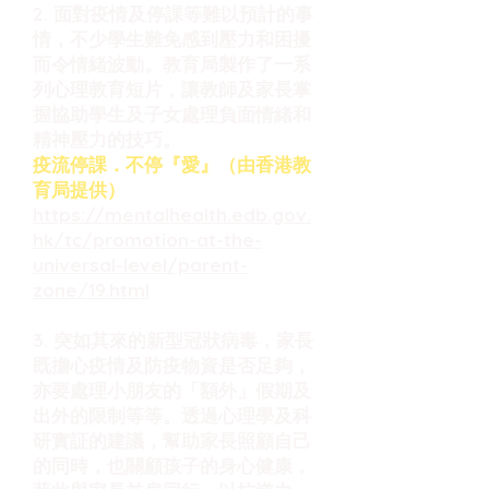
2. 面對疫情及停課等難以預計的事
情，不少學生難免感到壓力和困擾
而令情緒波動。教育局製作了一系
列心理教育短片，讓教師及家長掌
握協助學生及子女處理負面情緒和
精神壓力的技巧。
疫流停課．不停『愛』（由香港教
育局提供）
https://mentalhealth.edb.gov.
hk/tc/promotion-at-the-
universal-level/parent-
zone/19.html
3. 突如其來的新型冠狀病毒，家長
既擔心疫情及防疫物資是否足夠，
亦要處理小朋友的「額外」假期及
出外的限制等等。透過心理學及科
研實証的建議，幫助家長照顧自己
的同時，也關顧孩子的身心健康，