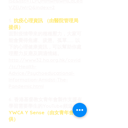
iSE&list=TLPQMjMwMjIwMjLaLeq
VZEUWrQ&index=2
5.
抗疫心理資訊 （由醫院管理局
提供）
面對疫情帶來的種種壓力，大家可
能會覺得焦慮、疲憊、孤單...... 以
下的心理健康資訊，可以幫助你處
理壓力反應及調適情緒。
http://www32.ha.org.hk/covid
/tc/Health-
Advice/Psychoeducational-
Information-Amidst-The-
Pandemic.html
6. 香港基督教女青年會製作支援有
學習需要學生的YouTube頻道。
YWCA Y Sense（由女青年會提
供）
https://www.youtube.com/cha