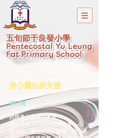
五旬節于良發小學
Pentecostal Yu Leung
Fat Primary School
身心靈抗疫支援
第三輯
抗疫身心靈資訊參考:
嚴峻疫情下，我們需保持身、心、
靈健康，應對不同的轉變。附上不