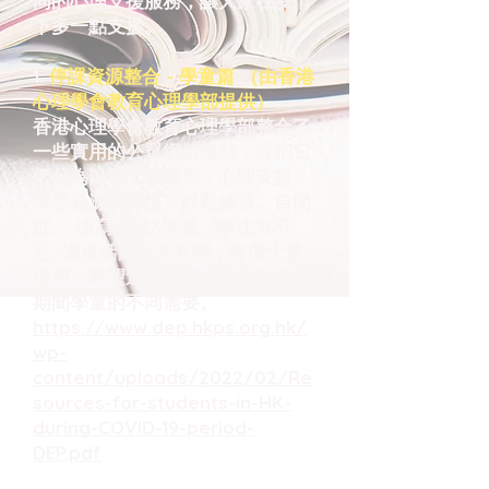
同的心理支援服務，讓大家在疫情
下多一點支援。
1.
停課資源整合 - 學童篇 （由香港
心理學會教育心理學部提供）
香港心理學會教育心理學部整合了
一些實用的公眾網站連結，並把它
們分為以下七個類別：心理支援、
學習資源及習慣、靜觀練習、自閉
症、 讀寫困難/障礙、專注力不
足/過度活躍症及其他，方便大眾
使用，希望這些資料有助處理停課
期間學童的不同需要。
https://www.dep.hkps.org.hk/
wp-
content/uploads/2022/02/Re
sources-for-students-in-HK-
during-COVID-19-period-
DEP.pdf