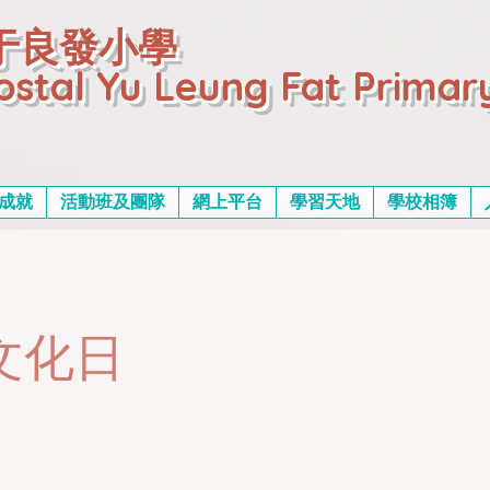
于良發小學
ostal Yu Leung Fat Primar
成就
活動班及團隊
網上平台
學習天地
學校相簿
文化日
01:20:45Z