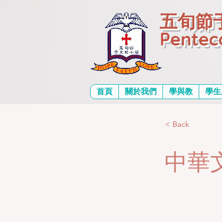
五旬節
Pentec
首頁
關於我們
學與教
學生
< Back
中華
2020-12-22T