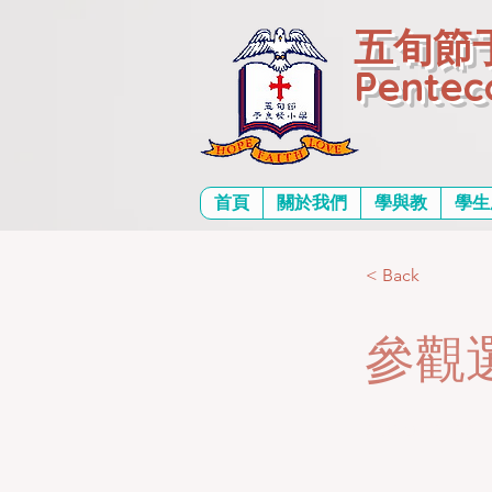
五旬節
Pentec
首頁
關於我們
學與教
學生
< Back
參觀
2020-12-22T