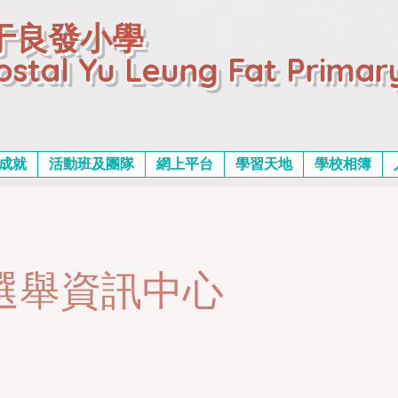
于良發小學
ostal Yu Leung Fat Primar
成就
活動班及團隊
網上平台
學習天地
學校相簿
選舉資訊中心
01:20:45Z