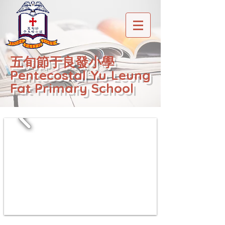
五旬節于良發小學
Pentecostal Yu Leung
Fat Primary School