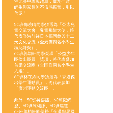
性比賽中表現超卓，屢創佳績，
師生與家長無不倍感振奮，引以
為傲！
5C班鄧曉晴同學獲選為「亞太兒
童交流大會」兒童飛龍大使，將
代表香港前往日本福岡參與十二
天文化交流（全港僅四名小學生
獲此殊榮）。
6C班郭穎軒同學榮獲「公益少年
團傑出團員」獎項，將代表參加
首爾交流團（全區僅兩名小學生
入選）。
6C班林在浠同學獲選為「香港傑
出學生運動員」，將代表參加
「廣州運動交流團」。
此外，5C班吳嘉熙、6C班戴錦
恩、6D班陳翊謙、6D班焦進、
6E班蕭柏軒同學於「全港學界國